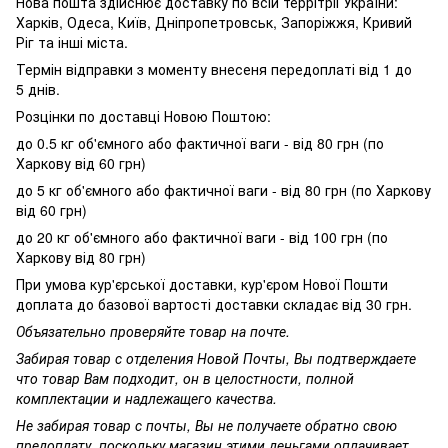
Нова пошта здійснює доставку по всій террітріі України:
Харків, Одеса, Київ, Дніпропетровськ, Запоріжжя, Кривий
Ріг та інші міста.
Термін відправки з моменту внесеня передоплаті від 1 до
5 днів.
Розцінки по доставці Новою Поштою:
до 0.5 кг об'ємного або фактичної ваги - від 80 грн (по
Харкову від 60 грн)
до 5 кг об'ємного або фактичної ваги - від 80 грн (по Харкову
від 60 грн)
до 20 кг об'ємного або фактичної ваги - від 100 грн (по
Харкову від 80 грн)
При умова кур'єрської доставки, кур'єром Нової Пошти
доплата до базової вартості доставки складає від 30 грн.
Объязательно проверяйте товар на почте.
Забирая товар с отделения Новой Почты, Вы подтверждаете
что товар Вам подходит, он в целостности, полной
комплектации и надлежащего качества.
Не забирая товар с почты, Вы не получаете обратно свою
предоплату, поскольку магазин этими деньгами оплачивает