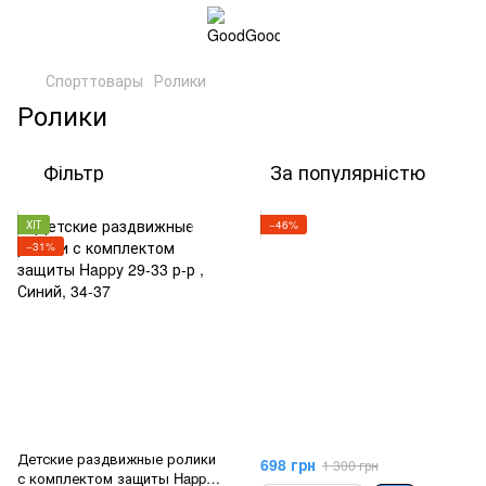
Спорттовары
Ролики
Ролики
Фільтр
За популярністю
ХІТ
−46%
−31%
Детские раздвижные ролики
698 грн
1 300 грн
с комплектом защиты Happy