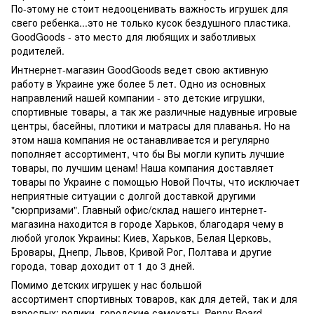
По-этому не стоит недооценивать важность игрушек для
свего ребенка...это не только кусок бездушного пластика.
GoodGoods - это место для любящих и заботливых
родителей.
Интнернет-магазин GoodGoods ведет свою активную
работу в Украине уже более 5 лет. Одно из основных
направлений нашей компании - это детские игрушки,
спортивные товары, а так же различные надувные игровые
центры, басейны, плотики и матрасы для плаванья. Но на
этом наша компания не останавливается и регулярно
пополняет ассортимент, что бы Вы могли купить лучшие
товары, по лучшим ценам! Наша компания доставляет
товары по Украине с помощью Новой Почты, что исключает
неприятные ситуации с долгой доставкой другими
"сюрпризами". Главный офис/склад нашего интернет-
магазина находится в городе Харьков, благодаря чему в
любой уголок Украины: Киев, Харьков, Белая Церковь,
Бровары, Днепр, Львов, Кривой Рог, Полтава и другие
города, товар доходит от 1 до 3 дней.
Помимо детских игрушек у нас большой
ассортимент спортивных товаров, как для детей, так и для
взрослых: ролики, городские самокаты, Penny Board,