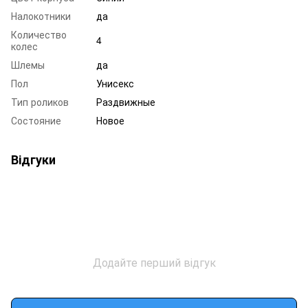
Налокотники
да
Количество
4
колес
Шлемы
да
Пол
Унисекс
Тип роликов
Раздвижные
Состояние
Новое
Відгуки
Додайте перший відгук