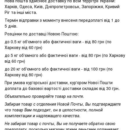
Нова пошта здійснює доставку по всій террітріі України:
Харків, Одеса, Київ, Дніпропетровськ, Запоріжжя, Кривий
Ріг та інші міста.
Термін відправки з моменту внесеня передоплаті від 1 до
5 днів.
Розцінки по доставці Новою Поштою:
до 0.5 кг об'ємного або фактичної ваги - від 80 грн (по
Харкову від 60 грн)
до 5 кг об'ємного або фактичної ваги - від 80 грн (по Харкову
від 60 грн)
до 20 кг об'ємного або фактичної ваги - від 100 грн (по
Харкову від 80 грн)
При умова кур'єрської доставки, кур'єром Нової Пошти
доплата до базової вартості доставки складає від 30 грн.
Объязательно проверяйте товар на почте.
Забирая товар с отделения Новой Почты, Вы подтверждаете
что товар Вам подходит, он в целостности, полной
комплектации и надлежащего качества.
Не забирая товар с почты, Вы не получаете обратно свою
предоплату, поскольку магазин этими деньгами оплачивает