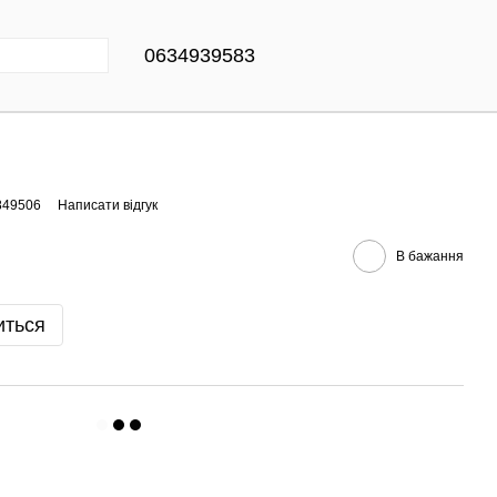
0634939583
849506
Написати відгук
В бажання
иться