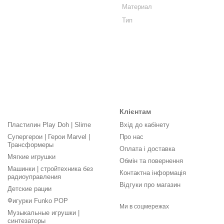
Материал
Тип
Клієнтам
Пластилин Play Doh | Slime
Вхід до кабінету
Супергерои | Герои Marvel |
Про нас
Трансформеры
Оплата і доставка
Мягкие игрушки
Обмін та повернення
Машинки | стройтехника без
Контактна інформація
радиоуправления
Відгуки про магазин
Детские рации
Фигурки Funko POP
Ми в соцмережах
Музыкальные игрушки |
синтезаторы