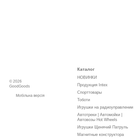
Каталог
НОВИНКИ
© 2026
Продукция Intex
GoodGoods
Спорттовары
Мобільна версія
Тоботи
Игрушки на радиоуправлении
Автотреки | Автомойки |
Автовозы Hot Wheels
Игрушки Щенячий Патруль
Магнитные конструктора