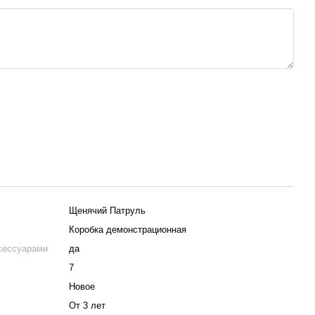
Щенячий Патруль
Коробка демонстрационная
сессуарами
да
7
Новое
От 3 лет