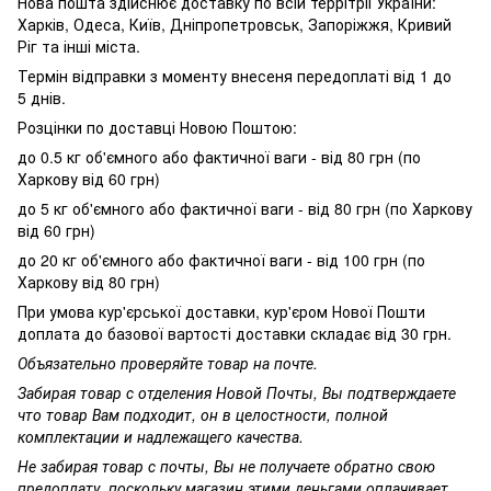
Нова пошта здійснює доставку по всій террітріі України:
Харків, Одеса, Київ, Дніпропетровськ, Запоріжжя, Кривий
Ріг та інші міста.
Термін відправки з моменту внесеня передоплаті від 1 до
5 днів.
Розцінки по доставці Новою Поштою:
до 0.5 кг об'ємного або фактичної ваги - від 80 грн (по
Харкову від 60 грн)
до 5 кг об'ємного або фактичної ваги - від 80 грн (по Харкову
від 60 грн)
до 20 кг об'ємного або фактичної ваги - від 100 грн (по
Харкову від 80 грн)
При умова кур'єрської доставки, кур'єром Нової Пошти
доплата до базової вартості доставки складає від 30 грн.
Объязательно проверяйте товар на почте.
Забирая товар с отделения Новой Почты, Вы подтверждаете
что товар Вам подходит, он в целостности, полной
комплектации и надлежащего качества.
Не забирая товар с почты, Вы не получаете обратно свою
предоплату, поскольку магазин этими деньгами оплачивает