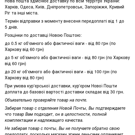
Нова пошта здійснює доставку по всій террітріі України:
Харків, Одеса, Київ, Дніпропетровськ, Запоріжжя, Кривий
Ріг та інші міста.
Термін відправки з моменту внесеня передоплаті від 1 до
5 днів.
Розцінки по доставці Новою Поштою:
до 0.5 кг об'ємного або фактичної ваги - від 80 грн (по
Харкову від 60 грн)
до 5 кг об'ємного або фактичної ваги - від 80 грн (по Харкову
від 60 грн)
до 20 кг об'ємного або фактичної ваги - від 100 грн (по
Харкову від 80 грн)
При умова кур'єрської доставки, кур'єром Нової Пошти
доплата до базової вартості доставки складає від 30 грн.
Объязательно проверяйте товар на почте.
Забирая товар с отделения Новой Почты, Вы подтверждаете
что товар Вам подходит, он в целостности, полной
комплектации и надлежащего качества.
Не забирая товар с почты, Вы не получаете обратно свою
предоплату, поскольку магазин этими деньгами оплачивает