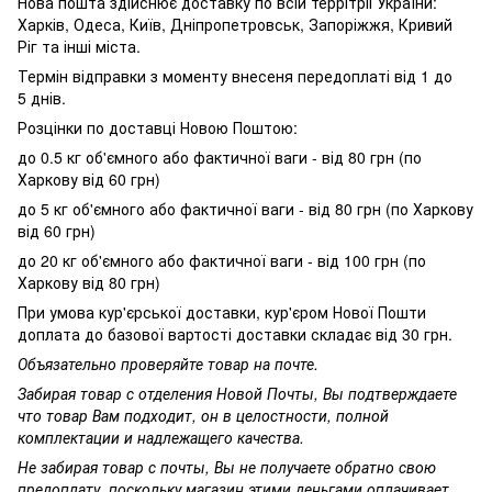
Нова пошта здійснює доставку по всій террітріі України:
Харків, Одеса, Київ, Дніпропетровськ, Запоріжжя, Кривий
Ріг та інші міста.
Термін відправки з моменту внесеня передоплаті від 1 до
5 днів.
Розцінки по доставці Новою Поштою:
до 0.5 кг об'ємного або фактичної ваги - від 80 грн (по
Харкову від 60 грн)
до 5 кг об'ємного або фактичної ваги - від 80 грн (по Харкову
від 60 грн)
до 20 кг об'ємного або фактичної ваги - від 100 грн (по
Харкову від 80 грн)
При умова кур'єрської доставки, кур'єром Нової Пошти
доплата до базової вартості доставки складає від 30 грн.
Объязательно проверяйте товар на почте.
Забирая товар с отделения Новой Почты, Вы подтверждаете
что товар Вам подходит, он в целостности, полной
комплектации и надлежащего качества.
Не забирая товар с почты, Вы не получаете обратно свою
предоплату, поскольку магазин этими деньгами оплачивает