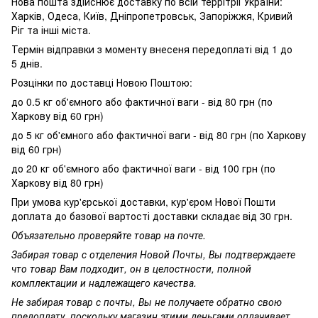
Нова пошта здійснює доставку по всій террітріі України:
Харків, Одеса, Київ, Дніпропетровськ, Запоріжжя, Кривий
Ріг та інші міста.
Термін відправки з моменту внесеня передоплаті від 1 до
5 днів.
Розцінки по доставці Новою Поштою:
до 0.5 кг об'ємного або фактичної ваги - від 80 грн (по
Харкову від 60 грн)
до 5 кг об'ємного або фактичної ваги - від 80 грн (по Харкову
від 60 грн)
до 20 кг об'ємного або фактичної ваги - від 100 грн (по
Харкову від 80 грн)
При умова кур'єрської доставки, кур'єром Нової Пошти
доплата до базової вартості доставки складає від 30 грн.
Объязательно проверяйте товар на почте.
Забирая товар с отделения Новой Почты, Вы подтверждаете
что товар Вам подходит, он в целостности, полной
комплектации и надлежащего качества.
Не забирая товар с почты, Вы не получаете обратно свою
предоплату, поскольку магазин этими деньгами оплачивает