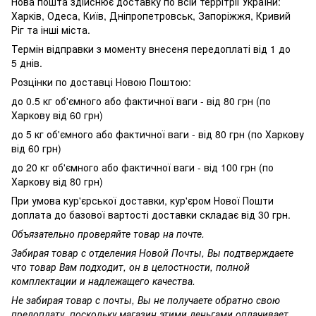
Нова пошта здійснює доставку по всій террітріі України:
Харків, Одеса, Київ, Дніпропетровськ, Запоріжжя, Кривий
Ріг та інші міста.
Термін відправки з моменту внесеня передоплаті від 1 до
5 днів.
Розцінки по доставці Новою Поштою:
до 0.5 кг об'ємного або фактичної ваги - від 80 грн (по
Харкову від 60 грн)
до 5 кг об'ємного або фактичної ваги - від 80 грн (по Харкову
від 60 грн)
до 20 кг об'ємного або фактичної ваги - від 100 грн (по
Харкову від 80 грн)
При умова кур'єрської доставки, кур'єром Нової Пошти
доплата до базової вартості доставки складає від 30 грн.
Объязательно проверяйте товар на почте.
Забирая товар с отделения Новой Почты, Вы подтверждаете
что товар Вам подходит, он в целостности, полной
комплектации и надлежащего качества.
Не забирая товар с почты, Вы не получаете обратно свою
предоплату, поскольку магазин этими деньгами оплачивает