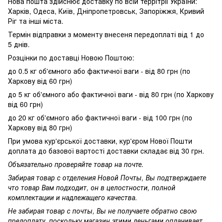
Нова пошта здійснює доставку по всій террітріі України:
Харків, Одеса, Київ, Дніпропетровськ, Запоріжжя, Кривий
Ріг та інші міста.
Термін відправки з моменту внесеня передоплаті від 1 до
5 днів.
Розцінки по доставці Новою Поштою:
до 0.5 кг об'ємного або фактичної ваги - від 80 грн (по
Харкову від 60 грн)
до 5 кг об'ємного або фактичної ваги - від 80 грн (по Харкову
від 60 грн)
до 20 кг об'ємного або фактичної ваги - від 100 грн (по
Харкову від 80 грн)
При умова кур'єрської доставки, кур'єром Нової Пошти
доплата до базової вартості доставки складає від 30 грн.
Объязательно проверяйте товар на почте.
Забирая товар с отделения Новой Почты, Вы подтверждаете
что товар Вам подходит, он в целостности, полной
комплектации и надлежащего качества.
Не забирая товар с почты, Вы не получаете обратно свою
предоплату, поскольку магазин этими деньгами оплачивает