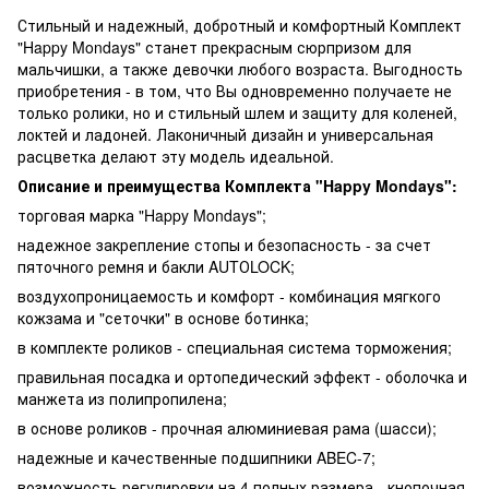
Стильный и надежный, добротный и комфортный Комплект
"Happy Mondays" станет прекрасным сюрпризом для
мальчишки, а также девочки любого возраста. Выгодность
приобретения - в том, что Вы одновременно получаете не
только ролики, но и стильный шлем и защиту для коленей,
локтей и ладоней. Лаконичный дизайн и универсальная
расцветка делают эту модель идеальной.
Описание и преимущества Комплекта "Happy Mondays":
торговая марка "Happy Mondays";
надежное закрепление стопы и безопасность - за счет
пяточного ремня и бакли AUTОLOCK;
воздухопроницаемость и комфорт - комбинация мягкого
кожзама и "сеточки" в основе ботинка;
в комплекте роликов - специальная система торможения;
правильная посадка и ортопедический эффект - оболочка и
манжета из полипропилена;
в основе роликов - прочная алюминиевая рама (шасси);
надежные и качественные подшипники ABEC-7;
возможность регулировки на 4 полных размера - кнопочная