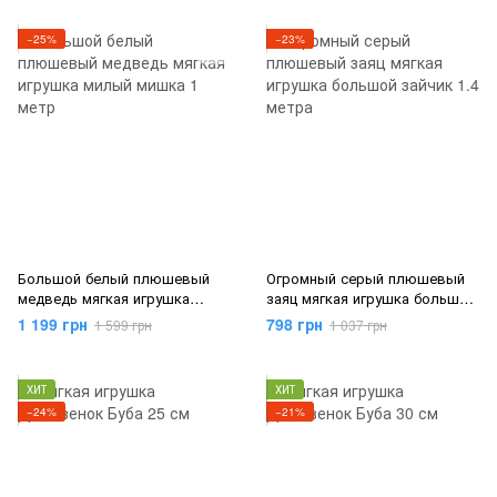
−25%
−23%
Большой белый плюшевый
Огромный серый плюшевый
медведь мягкая игрушка
заяц мягкая игрушка большой
милый мишка 1 метр
зайчик 1.4 метра
1 199 грн
798 грн
1 599 грн
1 037 грн
ХИТ
ХИТ
−24%
−21%