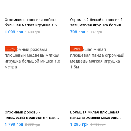
Огромная плюшевая собака
Огромный белый плюшевый
большая мягкая игрушка 1.5
заяц мягкая игрушка большой
метра
зайчик 1.4 метра
1 099 грн
798 грн
1 409 грн
1 037 грн
−25%
−28%
Огромный розовый
Большая милая плюшевая
плюшевый медведь мягкая
панда огромный медведь
игрушка большой мишка 1.8
мягкая игрушка 1.5м
1 799 грн
1 295 грн
2 399 грн
1 799 грн
метра