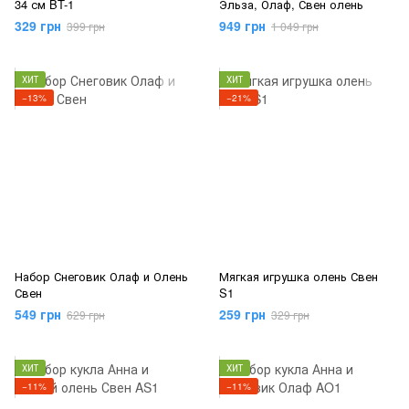
34 см BT-1
Эльза, Олаф, Свен олень
329 грн
949 грн
399 грн
1 049 грн
ХИТ
ХИТ
−13%
−21%
Набор Снеговик Олаф и Олень
Мягкая игрушка олень Свен
Свен
S1
549 грн
259 грн
629 грн
329 грн
ХИТ
ХИТ
−11%
−11%