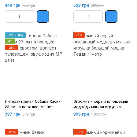
хвостом, двигает туловищем,
449 грн
529 грн
730 грн
599 грн
звук, поет песню на русском,
ходит CL1449
НОВИНКА
−5%
ХИТ
−28%
Интерактивная Собака Хаски
Огромный серый плюшевый
23 см на поводке, машет
медведь мягкая игрушка
хвостом, двигает туловищем,
большой мишка Тедди 1 метр
397 грн
999 грн
549 грн
1 050 грн
звук, ходит MP 2141
−24%
−28%