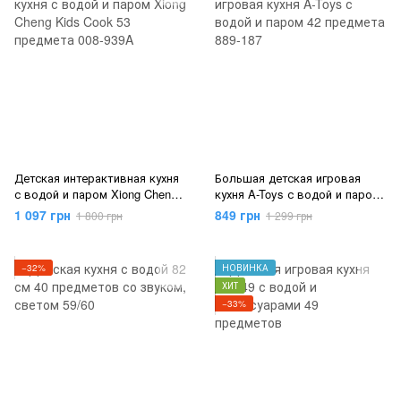
Детская интерактивная кухня
Большая детская игровая
с водой и паром Xiong Cheng
кухня A-Toys с водой и паром
Kids Cook 53 предмета 008-
42 предмета 889-187
1 097 грн
849 грн
1 800 грн
1 299 грн
939A
−32%
НОВИНКА
ХИТ
−33%