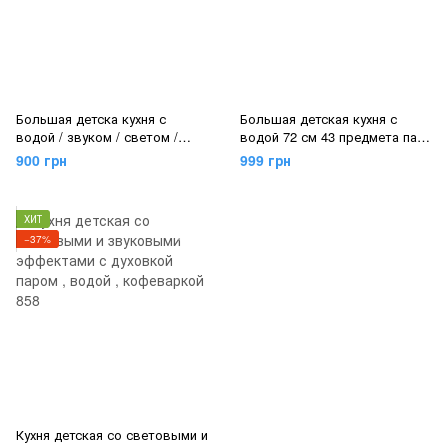
Большая детска кухня с
Большая детская кухня с
водой / звуком / светом /
водой 72 см 43 предмета пар/
посудой и продуктами 72 см
звук / свет / посуда/
900 грн
999 грн
38 предметов цвет желтый
продукты желтая
ХИТ
−37%
Кухня детская со световыми и