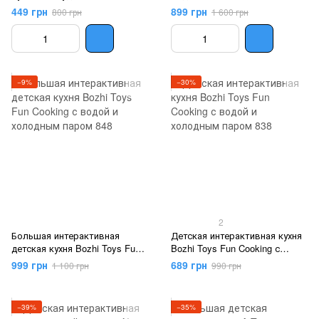
175|176
449 грн
899 грн
800 грн
1 600 грн
−9%
−30%
2
Большая интерактивная
Детская интерактивная кухня
детская кухня Bozhi Toys Fun
Bozhi Toys Fun Cooking с
Cooking с водой и холодным
водой и холодным паром 838
999 грн
689 грн
1 100 грн
990 грн
паром 848
−39%
−35%