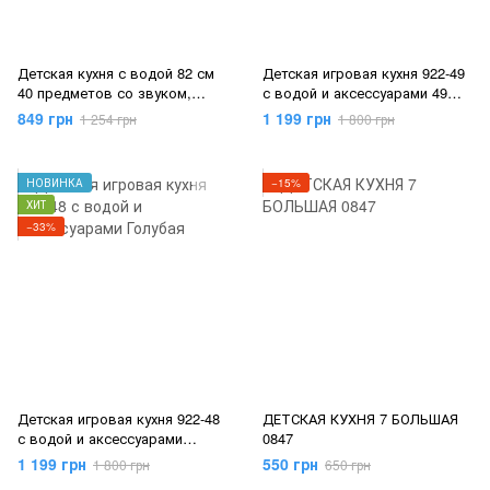
Детская кухня с водой 82 см
Детская игровая кухня 922-49
40 предметов со звуком,
с водой и аксессуарами 49
светом 59/60
предметов
849 грн
1 199 грн
1 254 грн
1 800 грн
НОВИНКА
−15%
ХИТ
−33%
Детская игровая кухня 922-48
ДЕТСКАЯ КУХНЯ 7 БОЛЬШАЯ
с водой и аксессуарами
0847
Голубая
1 199 грн
550 грн
1 800 грн
650 грн