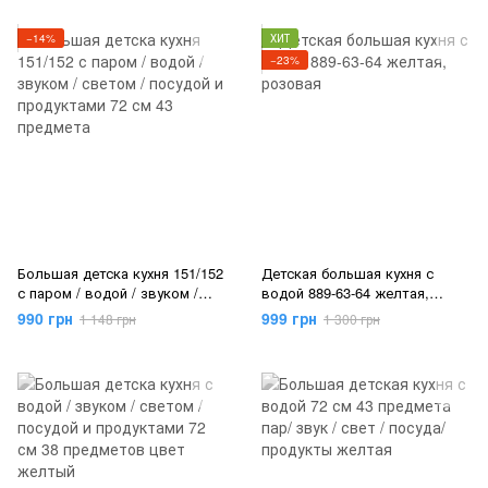
−14%
ХИТ
−23%
Большая детска кухня 151/152
Детская большая кухня с
с паром / водой / звуком /
водой 889-63-64 желтая,
светом / посудой и
розовая
990 грн
999 грн
1 148 грн
1 300 грн
продуктами 72 см 43
предмета