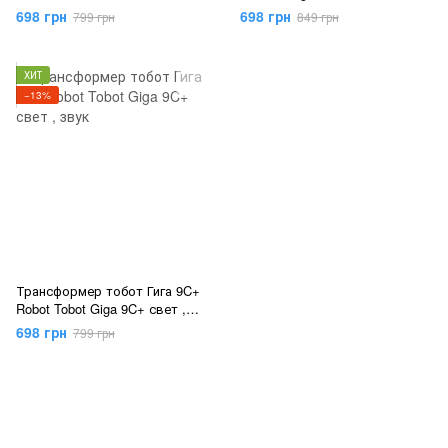
698 грн
698 грн
799 грн
849 грн
ХИТ
−13%
Трансформер тобот Гига 9C+
Robot Tobot Giga 9C+ свет ,
звук
698 грн
799 грн