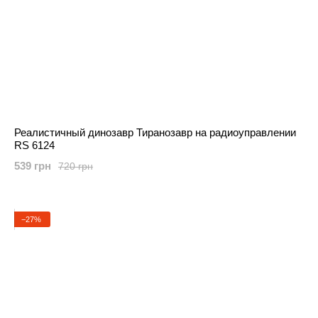
Реалистичный динозавр Тиранозавр на радиоуправлении
RS 6124
539 грн
720 грн
−27%