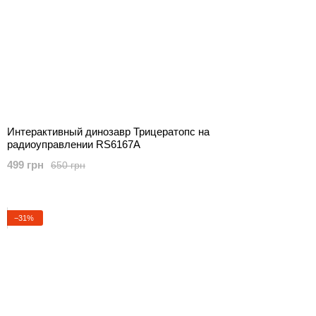
Интерактивный динозавр Трицератопс на
радиоуправлении RS6167A
499 грн
650 грн
−31%