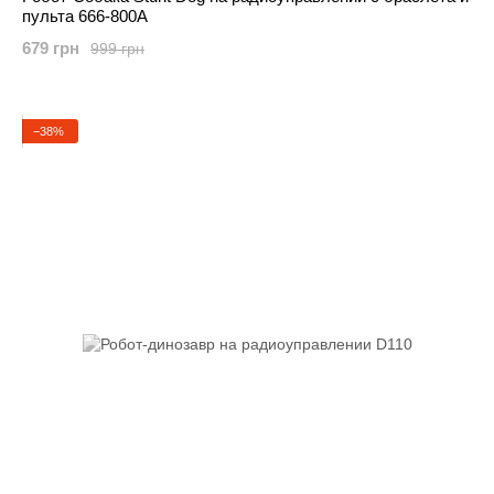
пульта 666-800A
679 грн
999 грн
−38%