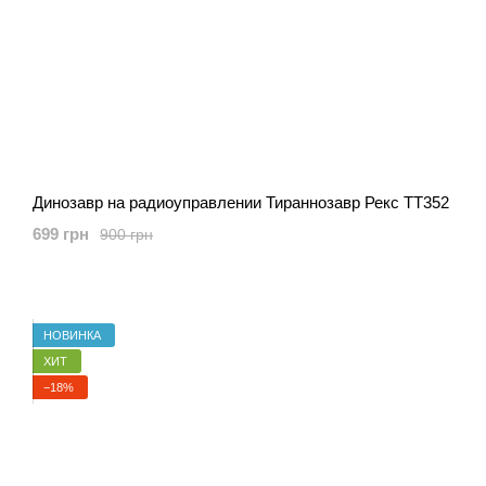
Динозавр на радиоуправлении Тираннозавр Рекс ТТ352
699 грн
900 грн
НОВИНКА
ХИТ
−18%