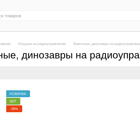
лавная
Игрушки на радиоуправлении
Животные, динозавры на радиоуправлен
ые, динозавры на радиоупр
НОВИНКА
ХИТ
−39%