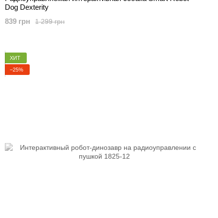
Dog Dexterity
839 грн
1 299 грн
ХИТ
−25%