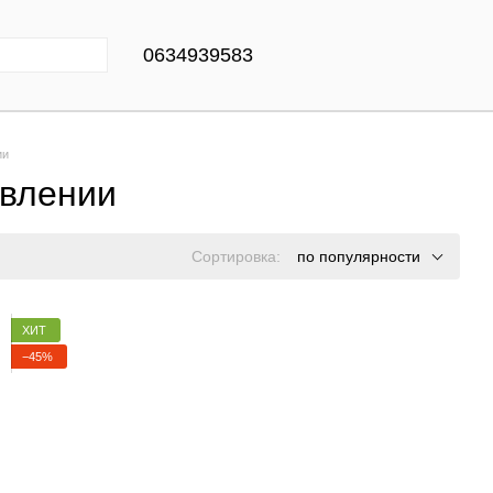
0634939583
ии
авлении
Сортировка:
по популярности
ХИТ
−45%