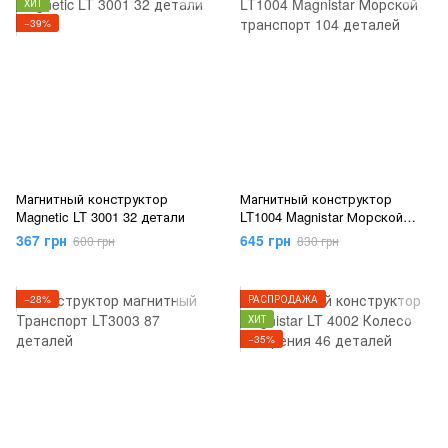
ХИТ
−39%
Магнитный конструктор
Магнитный конструктор
Magnetic LT 3001 32 детали
LT1004 Magnistar Морской
транспорт 104 деталей
367 грн
645 грн
600 грн
830 грн
−28%
РАСПРОДАЖА
ХИТ
−35%