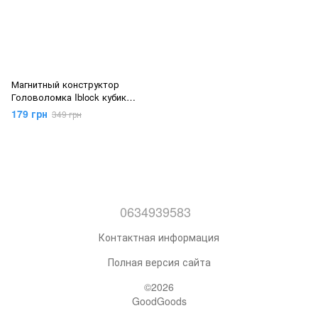
Магнитный конструктор
Головоломка Iblock кубик
магнитный PL-920-53
179 грн
349 грн
0634939583
Контактная информация
Полная версия сайта
©2026
GoodGoods