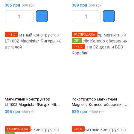
385 грн
389 грн
600 грн
550 грн
−18%
РАСПРОДАЖА
ХИТ
−41%
Магнитный конструктор
Конструктор магнитный
LT1002 Magnistar Фигуры 46
Magnetic Колесо обозрения
деталей
LT4001 на 92 детали БЕЗ
396 грн
939 грн
480 грн
1 600 грн
Коробки
РАСПРОДАЖА
−22%