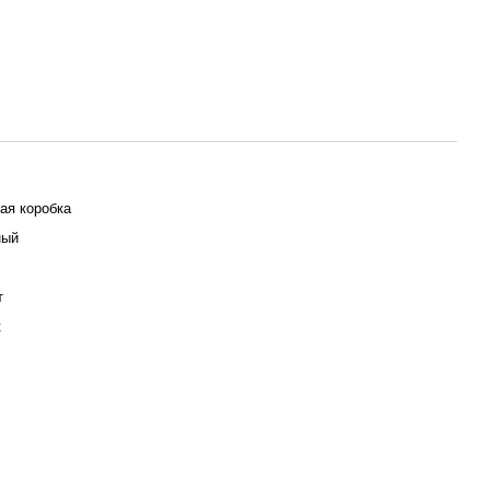
ая коробка
ный
т
к