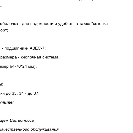
ь;
олочка - для надежности и удобств, а также "сеточка" -
орт;
с - подшипники ABEC-7;
 размера - кнопочная система;
змер 64-70*24 мм);
;
ы:
и до 33, 34 - до 37;
учите:
ющем Вас вопросе
 качественного обслуживания