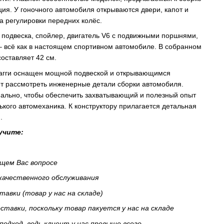
ия. У гоночного автомобиля открываются двери, капот и
а регулировки передних колёс.
 подвеска, спойлер, двигатель V6 с подвижными поршнями,
 всё как в настоящем спортивном автомобиле. В собранном
оставляет 42 см.
багги оснащен мощной подвеской и открывающимся
ет рассмотреть инженерные детали сборки автомобиля.
ально, чтобы обеспечить захватывающий и полезный опыт
ького автомеханика. К конструктору прилагается детальная
.
учите:
ющем Вас вопросе
 качественного обслуживания
тавки (товар у нас на складе)
тавки, поскольку товар пакуется у нас на складе
подход, ведь клиент у нас превыше всего