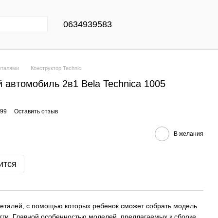
0634939583
еталями
Конструктор Technic
 автомобиль 2в1 Bela Technica 1005
099
Оставить отзыв
В желания
ится
деталей, с помощью которых ребенок сможет собрать модель
гги. Главной особенностью моделей, предлагаемых к сборке